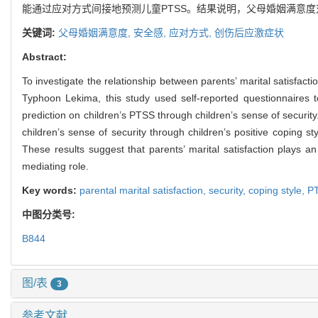
能通过应对方式间接地预测儿童PTSS。结果说明，父母婚姻满意度
关键词:
父母婚姻满意度,
安全感,
应对方式,
创伤后应激症状
Abstract:
To investigate the relationship between parents’ marital satisfacti
Typhoon Lekima, this study used self-reported questionnaires to
prediction on children’s PTSS through children’s sense of security.
children’s sense of security through children’s positive coping st
These results suggest that parents’ marital satisfaction plays an
mediating role.
Key words:
parental marital satisfaction,
security,
coping style,
P
中图分类号:
B844
图/表
3
参考文献