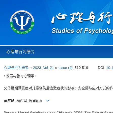
心理与行为研究
心理与行为研究
››
2023
,
Vol. 21
››
Issue (4)
: 510-516.
DOI:
10.
• 发展与教育心理学 •
父母婚姻满意度对儿童创伤后应激症状的影响：安全感与应对方式的
黄应璐, 杨西玛, 周宵(
)
Parental Marital Satisfaction and Children’s PTSS: The Role of Secu