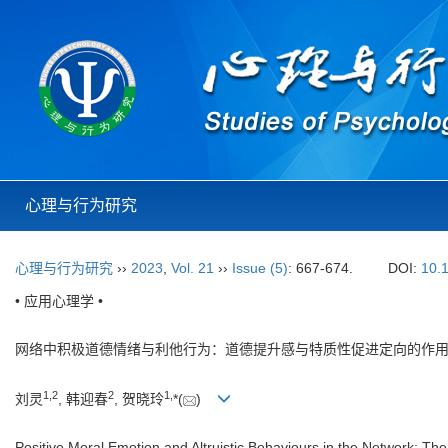
心理与行为研究
心理与行为研究
››
2023
,
Vol. 21
››
Issue (5)
: 667-674.
DOI:
10.
• 应用心理学 •
网络中积极道德情绪与利他行为：道德提升感与特质性促进定向的作
1
,
2
2
1
,
刘灵
, 韩迎春
, 贺晓玲
*(
)
Positive Moral Emotion and Altruistic Behaviours in the Network: Th