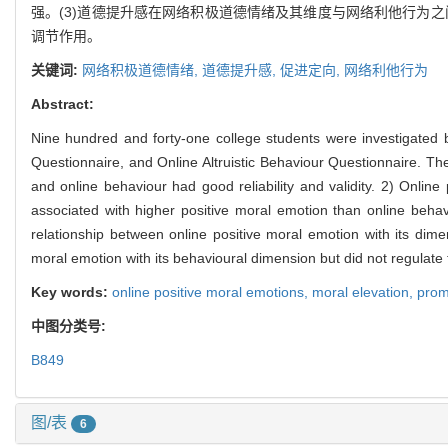
强。(3)道德提升感在网络积极道德情绪及其维度与网络利他行为
调节作用。
关键词:
网络积极道德情绪,
道德提升感,
促进定向,
网络利他行为
Abstract:
Nine hundred and forty-one college students were investigated 
Questionnaire, and Online Altruistic Behaviour Questionnaire. Th
and online behaviour had good reliability and validity. 2) Online
associated with higher positive moral emotion than online behavi
relationship between online positive moral emotion with its dimen
moral emotion with its behavioural dimension but did not regulate 
Key words:
online positive moral emotions,
moral elevation,
prom
中图分类号:
B849
图/表
6