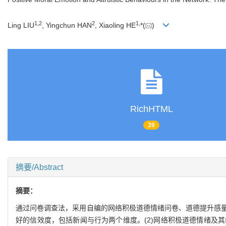
1
,
2
2
1
,
Ling LIU
, Yingchun HAN
, Xiaoling HE
*(
)
RichHTML
39
摘要/Abstract
摘要：
通过问卷调查法，采用自编的网络积极道德情绪问卷、道德提升感量
好的信效度，包括新闻与行为两个维度。(2)网络积极道德情绪及