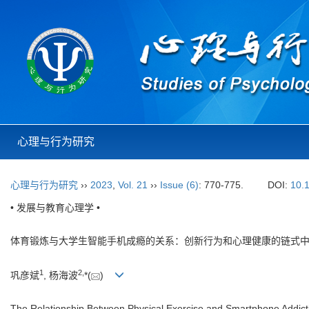
心理与行为研究
心理与行为研究
››
2023
,
Vol. 21
››
Issue (6)
: 770-775.
DOI:
10.
• 发展与教育心理学 •
体育锻炼与大学生智能手机成瘾的关系：创新行为和心理健康的链式
1
2
,
巩彦斌
, 杨海波
*(
)
The Relationship Between Physical Exercise and Smartphone Addictio