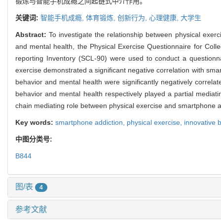
锻炼与智能手机成瘾之间起链式中介作用。
关键词:
智能手机成瘾,
体育锻炼,
创新行为,
心理健康,
大学生
Abstract:
To investigate the relationship between physical exer
and mental health, the Physical Exercise Questionnaire for Coll
reporting Inventory (SCL-90) were used to conduct a questionn
exercise demonstrated a significant negative correlation with smar
behavior and mental health were significantly negatively correlat
behavior and mental health respectively played a partial mediat
chain mediating role between physical exercise and smartphone a
Key words:
smartphone addiction,
physical exercise,
innovative 
中图分类号:
B844
图/表
4
参考文献