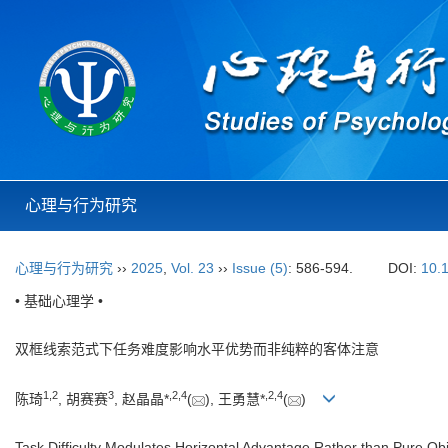
心理与行为研究
心理与行为研究
››
2025
,
Vol. 23
››
Issue (5)
: 586-594.
DOI:
10.
• 基础心理学 •
双框线索范式下任务难度影响水平优势而非纯粹的客体注意
1
,
2
3
,
2
,
4
,
2
,
4
陈琦
, 胡赛赛
, 赵晶晶*
(
), 王勇慧*
(
)
Task Difficulty Modulates Horizontal Advantage Rather than Pure O