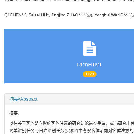
1
,
2
3
,
2
,
4
,
2
,
4
Qi CHEN
, Saisai HU
, Jingjing ZHAO*
(
), Yonghui WANG*
(
RichHTML
1079
摘要/Abstract
摘要：
以往关于客体朝向影响客体注意的研究结论尚存争议，或与研究中使
简单辨别任务与困难辨别任务(实验2)中考察客体朝向对客体注意