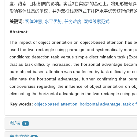
度、线索−目标朝向的影响。实验3在实验2的基础上，将矩形框倾
影响客体注意的争议，并为双框线索范式下排除水平优势获得纯粹
关键词:
客体注意,
水平优势,
任务难度,
双框线索范式
Abstract:
The impact of object orientation on object-based attention has bee
used the two-rectangle cuing paradigm and systematically manipulat
conditions: detection task versus simple discrimination task (Exp
that as task difficulty increased, the horizontal advantage bec
pure object-based attention was unaffected by task difficulty or c
eliminate the horizontal advantage, further confirming that pure
controversies regarding the influence of object orientation on o
eliminating the horizontal advantage in the two-rectangle cuing p
Key words:
object-based attention,
horizontal advantage,
task dif
图/表
7