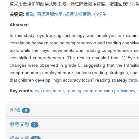
童采用更谨慎的阅读认知策略，通过降低阅读速度、增加回视行为以
关键词:
眼动,
阅读理解水平,
阅读认知策略,
小学生
Abstract:
In this study, eye-tracking technology was employed to examin
correlation between reading comprehension and reading cognitive st
texts while their eye movements and reading comprehension scor
less-skilled comprehenders. The results revealed that: 1) Eye 
changes were observed in grade 5, suggesting that the transitio
comprehenders employed more cautious reading strategies, char
that children develop “high accuracy focus” reading strategy thr
Key words:
eye movement,
reading comprehension proficiency,
图/表
8
参考文献
0
相关文章
15