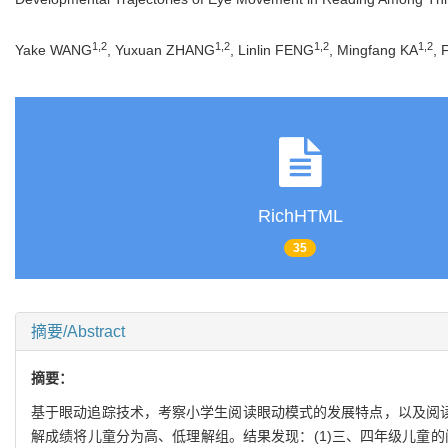
1
,
2
1
,
2
1
,
2
1
,
2
Yake WANG
, Yuxuan ZHANG
, Linlin FENG
, Mingfang KA
, 
RichHTML
35
摘要/Abstract
摘要：
基于眼动追踪技术，考察小学生阅读眼动模式的发展特点，以及阅读
解成绩将儿童分为高、低理解组。结果发现：(1)三、四年级儿童