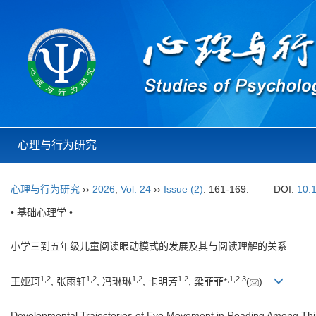
心理与行为研究
心理与行为研究
››
2026
,
Vol. 24
››
Issue (2)
: 161-169.
DOI:
10.
• 基础心理学 •
小学三到五年级儿童阅读眼动模式的发展及其与阅读理解的关系
1
,
2
1
,
2
1
,
2
1
,
2
,
1
,
2
,
3
王娅珂
, 张雨轩
, 冯琳琳
, 卡明芳
, 梁菲菲*
(
)
Developmental Trajectories of Eye Movement in Reading Among Thir