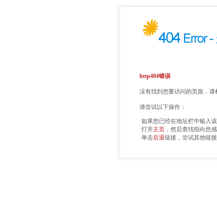
http404错误
没有找到您要访问的页面，请检
请尝试以下操作：
·如果您已经在地址栏中输入
·打开
主页
，然后查找指向您感
·单击
后退
链接，尝试其他链接