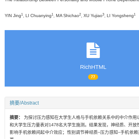
1
1
2
3
1
YIN Jing
, LI Chuanying
, MA Shichao
, XU Yujiao
, LI Yongsheng
RichHTML
77
摘要/Abstract
摘要：
为探讨压力感知在大学生人格与手机依赖关系中的中介作用
和大学生压力量表对1478名大学生施测。结果发现，神经质、开
影响手机依赖间起中介效应；性别调节神经质−压力感知−手机依