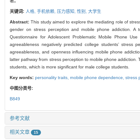
著。
关键词:
人格,
手机依赖,
压力感知,
性别,
大学生
Abstract:
This study aimed to explore the mediating role of stre
gender on stress perception and mobile phone addiction. A to
Questionnaire for Adolescent Problematic Mobile Phone Use 
agreeableness negatively predicted college students’ stress p
agreeableness, and openness influencing mobile phone addicti
latter pathway from stress perception to mobile phone addiction. 
students, which is more significant for male college students.
Key words:
personality traits,
mobile phone dependence,
stress 
中图分类号:
B849
参考文献
相关文章
15