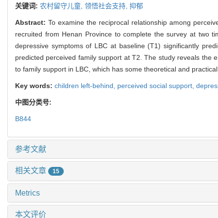
关键词:
农村留守儿童,
领悟社会支持,
抑郁
Abstract:
To examine the reciprocal relationship among perceive
recruited from Henan Province to complete the survey at two time
depressive symptoms of LBC at baseline (T1) significantly predic
predicted perceived family support at T2. The study reveals the er
to family support in LBC, which has some theoretical and practical 
Key words:
children left-behind,
perceived social support,
depres
中图分类号:
B844
参考文献
相关文章
15
Metrics
本文评价