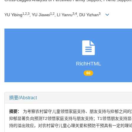
1,2,3
1,2
3,4
3
YU Yibing
, YU Jiawei
, LI Yanru
, DU Yizhan
RichHTML
60
摘要/Abstract
摘要：
为考察农村留守儿童领悟家庭支持、朋友支持与抑郁之间的双
抑郁显著负向预测T2领悟家庭支持与朋友支持；T1领悟朋友支持
持的溢出效应，对农村留守儿童心理关爱和预防干预具有一定的理