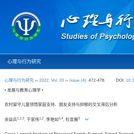
心理与行为研究
心理与行为研究
››
2022
,
Vol. 20
››
Issue (4)
: 472-478.
DOI:
10.
• 发展与教育心理学 •
农村留守儿童领悟家庭支持、朋友支持与抑郁的交叉滞后分析
1,2,3
1,2
3,4
3
余益兵
, 于家伟
, 李艳如
, 杜宜展
Cross-Lagged Analysis of Perceived Family Support, Friend Suppor