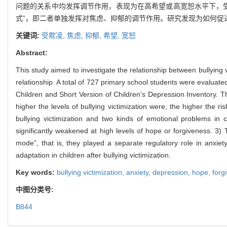
问题的关系中均发挥调节作用，表现为在高希望或高宽恕水平下，受
式”，即二者单独发挥对焦虑、抑郁的调节作用。研究发现为如何促
关键词:
受欺凌,
焦虑,
抑郁,
希望,
宽恕
Abstract:
This study aimed to investigate the relationship between bullying 
relationship. A total of 727 primary school students were evaluate
Children and Short Version of Children’s Depression Inventory. Th
higher the levels of bullying victimization were, the higher the 
bullying victimization and two kinds of emotional problems in c
significantly weakened at high levels of hope or forgiveness. 3)
mode”, that is, they played a separate regulatory role in anxie
adaptation in children after bullying victimization.
Key words:
bullying victimization,
anxiety,
depression,
hope,
forg
中图分类号:
B844