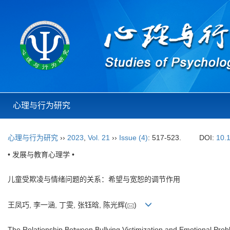
心理与行为研究
心理与行为研究
››
2023
,
Vol. 21
››
Issue (4)
: 517-523.
DOI:
10.
• 发展与教育心理学 •
儿童受欺凌与情绪问题的关系：希望与宽恕的调节作用
王凤巧, 李一涵, 丁雯, 张钰晗, 陈光辉(
)
The Relationship Between Bullying Victimization and Emotional Pro