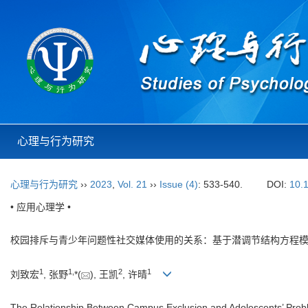
心理与行为研究
心理与行为研究
››
2023
,
Vol. 21
››
Issue (4)
: 533-540.
DOI:
10.
• 应用心理学 •
校园排斥与青少年问题性社交媒体使用的关系：基于潜调节结构方程
1
1
,
2
1
刘致宏
, 张野
*(
), 王凯
, 许晴
The Relationship Between Campus Exclusion and Adolescents’ Probl