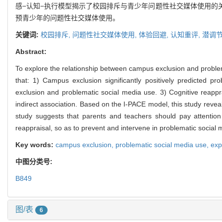
感−认知−执行模型揭示了校园排斥与青少年问题性社交媒体使用的
预青少年的问题性社交媒体使用。
关键词:
校园排斥,
问题性社交媒体使用,
体验回避,
认知重评,
潜调
Abstract:
To explore the relationship between campus exclusion and proble
that: 1) Campus exclusion significantly positively predicted
exclusion and problematic social media use. 3) Cognitive reappr
indirect association. Based on the I-PACE model, this study reve
study suggests that parents and teachers should pay attention t
reappraisal, so as to prevent and intervene in problematic socia
Key words:
campus exclusion,
problematic social media use,
exp
中图分类号:
B849
图/表
6