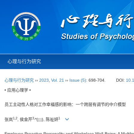
心理与行为研究
心理与行为研究
››
2023
,
Vol. 21
››
Issue (5)
: 698-704.
DOI:
10.
• 应用心理学 •
员工主动性人格对工作幸福感的影响：一个跨层有调节的中介模型
1
,
2
3
,
1
张岚
, 侯金芹
*(
), 陈祉妍
Employee Proactive Personality and Workplace Well-Being: A Multil