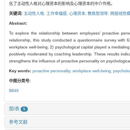
化了主动性人格对心理资本的影响及心理资本的中介作用。
关键词:
主动性人格,
工作幸福感,
心理资本,
教练型领导,
跨层线性
Abstract:
To explore the relationship between employees’ proactive perso
relationship, this study conducted a questionnaire survey with 
workplace well-being; 2) psychological capital played a mediating
positively moderated by coaching leadership. These results indica
strengthens the influence of proactive personality on psychological
Key words:
proactive personality,
workplace well-being,
psycholog
中图分类号:
B849
图/表
5
参考文献