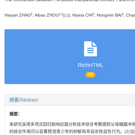
1
,
1
2
1
Haiyan ZHAO
, Aibao ZHOU*
(
), Haixia CHI
, Hongmin BAI
, Cha
RichHTML
79
摘要/Abstract
摘要：
本研究采用多项式回归和响应面分析技术综合考察感知父母婚姻冲突
的综合作用可以显著预测青少年的抑郁和非自杀性自伤行为。(2)