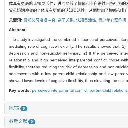
体具有更高的认知灵活性，进而降低了抑郁和非自杀性自伤行为的发
父母婚姻冲突的个体具有更低的认知灵活性，从而增加了抑郁和非
关键词:
感知父母婚姻冲突,
亲子关系,
认知灵活性,
青少年心理危机
Abstract:
The study investigated the combined influence of perceived interpa
mediating role of cognitive flexibility. The results showed that: 1
depression and non-suicidal self-injury. 2) If the perceived int
relationship and high perceived interparental conflict, those wit
flexibility, thereby reducing the risk of depression and non-suicid
adolescents with a low parent-child relationship and low perceive
showed lower levels of cognitive flexibility, thus elevating the risk 
Key words:
perceived interparental conflict,
parent-child relation
图/表
6
参考文献
0