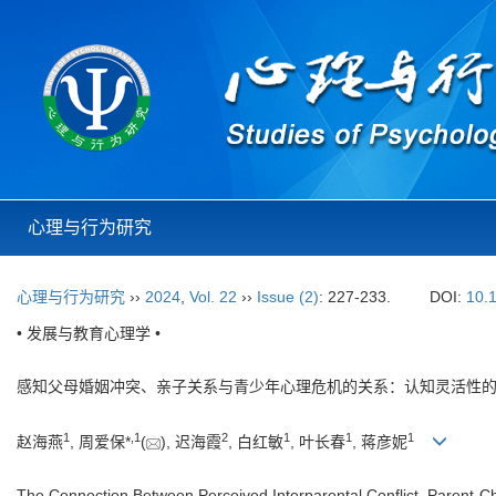
心理与行为研究
心理与行为研究
››
2024
,
Vol. 22
››
Issue (2)
: 227-233.
DOI:
10.
• 发展与教育心理学 •
感知父母婚姻冲突、亲子关系与青少年心理危机的关系：认知灵活性
1
,
1
2
1
1
1
赵海燕
, 周爱保*
(
), 迟海霞
, 白红敏
, 叶长春
, 蒋彦妮
The Connection Between Perceived Interparental Conflict, Parent-Chil