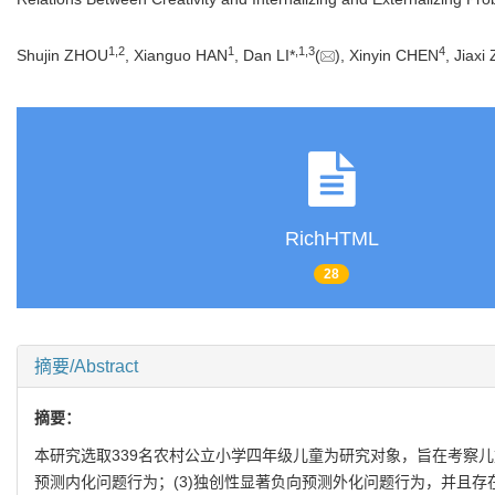
1
,
2
1
,
1
,
3
4
Shujin ZHOU
, Xianguo HAN
, Dan LI*
(
), Xinyin CHEN
, Jiax
RichHTML
28
摘要/Abstract
摘要：
本研究选取339名农村公立小学四年级儿童为研究对象，旨在考察儿
预测内化问题行为；(3)独创性显著负向预测外化问题行为，并且