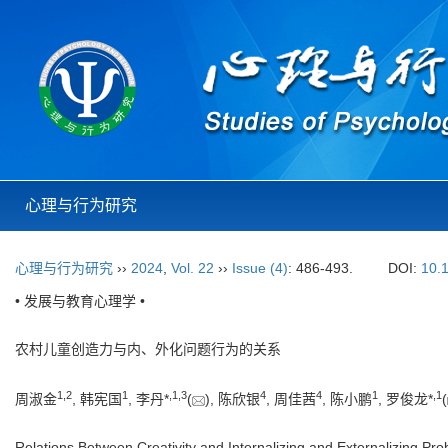
心理与行为研究
心理与行为研究
››
2024
,
Vol. 22
››
Issue (4)
: 486-493.
DOI:
10.
• 发展与教育心理学 •
农村儿童创造力与内、外化问题行为的关系
1
,
2
1
,
1
,
3
4
4
1
,
1
周淑金
, 韩宪国
, 李丹*
(
), 陈欣银
, 周佳茜
, 陈小鹏
, 罗俊龙*
(
Relations Between Creativity and Internalizing and Externalizing Pr