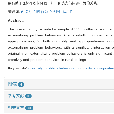
果有助于理解在农村背景下儿童创造力与问题行为的关系。
关键词:
创造力,
问题行为,
独创性,
适用性
Abstract:
The present study recruited a sample of 339 fourth-grade students
externalizing problem behaviors. After controlling for gender a
appropriateness; 2) both originality and appropriateness signif
externalizing problem behaviors, with a significant interaction 
originality on externalizing problem behaviors is only significan
creativity and problem behaviors in rural settings.
Key words:
creativity,
problem behaviors,
originality,
appropriate
图/表
4
参考文献
0
相关文章
15