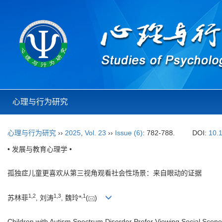
心理与行为研究
心理与行为研究
››
2025
,
Vol. 23
››
Issue (6)
: 782-788.
DOI:
10.
• 发展与教育心理学 •
孤独症儿童更喜欢从第三视角观看社会性场景：来自眼动的证据
1
,
2
1
,
3
,
1
苏林菲
, 刘涛
, 魏玲*
(
)
Children with Autism Spectrum Disorder Prefer Viewing Social Sce