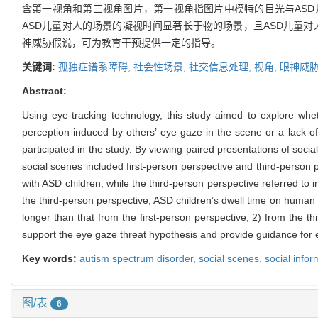
含第一视角和第三视角图片，第一视角指图片中模特的目光与ASD
ASD儿童对人的场景的凝视时间显著长于物的场景，且ASD儿童
神威胁假说，可为教育干预提供一定的指导。
关键词:
孤独症谱系障碍,
社会性场景,
社交信息处理,
视角,
眼神威
Abstract:
Using eye-tracking technology, this study aimed to explore whe
perception induced by others’ eye gaze in the scene or a lack of
participated in the study. By viewing paired presentations of soci
social scenes included first-person perspective and third-person 
with ASD children, while the third-person perspective referred to
the third-person perspective, ASD children’s dwell time on human 
longer than that from the first-person perspective; 2) from the 
support the eye gaze threat hypothesis and provide guidance for e
Key words:
autism spectrum disorder,
social scenes,
social info
图/表
6