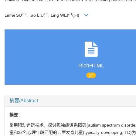
1
,
2
1
,
3
,
1
Linfei SU
, Tao LIU
, Ling WEI*
(
)
RichHTML
17
摘要/Abstract
摘要：
采用眼动追踪技术，探讨孤独症谱系障碍(autism spectrum d
童和22名心理年龄匹配的典型发育儿童(typically develo