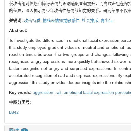
低攻击组对愤怒和惊讶表情的识别速度显著提升，而高攻击组在保
的差异，深入揭示青少年攻击性与情绪知觉的关系。研究结果不仅
关键词:
攻击特质,
情绪表情知觉敏感性,
社会排斥,
青少年
Abstract:
To investigate the differences in emotional facial expression perce
this study employed gradient videos of neutral and emotional fa
reaction times between the two groups and changes following s
recognized angry expressions more quickly but showed slower reco
faster recognition of angry and surprised expressions. In contr
accelerated recognition of sad and surprised expressions. By explo
aggression, this study provides deeper insights into the relation
Key words:
aggression trait,
emotional facial expression perceptio
中图分类号:
B842
图/表