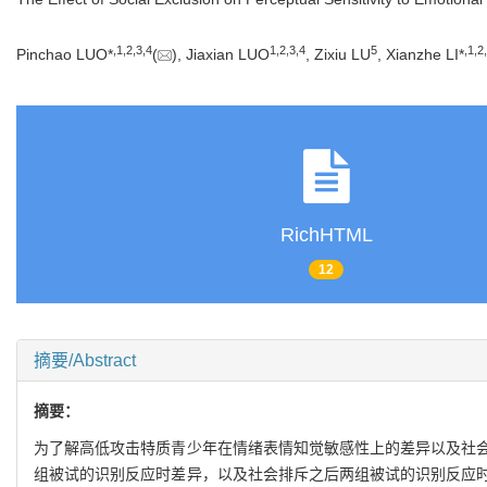
,
1
,
2
,
3
,
4
1
,
2
,
3
,
4
5
,
1
,
2
,
Pinchao LUO*
(
), Jiaxian LUO
, Zixiu LU
, Xianzhe LI*
RichHTML
12
摘要/Abstract
摘要：
为了解高低攻击特质青少年在情绪表情知觉敏感性上的差异以及社
组被试的识别反应时差异，以及社会排斥之后两组被试的识别反应