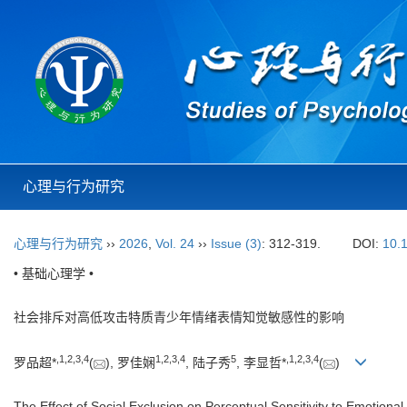
心理与行为研究
心理与行为研究
››
2026
,
Vol. 24
››
Issue (3)
: 312-319.
DOI:
10.
• 基础心理学 •
社会排斥对高低攻击特质青少年情绪表情知觉敏感性的影响
,
1
,
2
,
3
,
4
1
,
2
,
3
,
4
5
,
1
,
2
,
3
,
4
罗品超*
(
), 罗佳娴
, 陆子秀
, 李显哲*
(
)
The Effect of Social Exclusion on Perceptual Sensitivity to Emotion