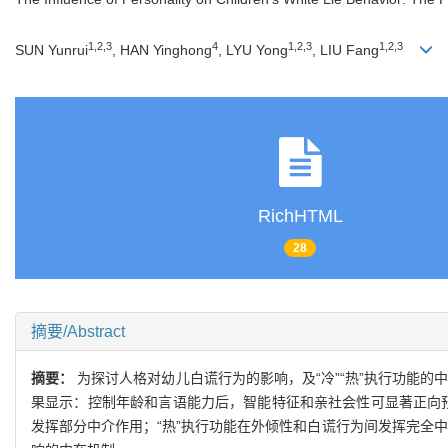
1,2,3
4
1,2,3
1,2,3
SUN Yunrui
, HAN Yinghong
, LYU Yong
, LIU Fang
RichHTML
28
摘要/Abstract
摘要：
为探讨人格对幼儿白谎行为的影响，及“冷”“热”执行功能的
果显示：控制年龄和言语能力后，智能特征和亲社会性可显著正向预
发挥部分中介作用；“热”执行功能在外倾性和白谎行为间发挥完全中