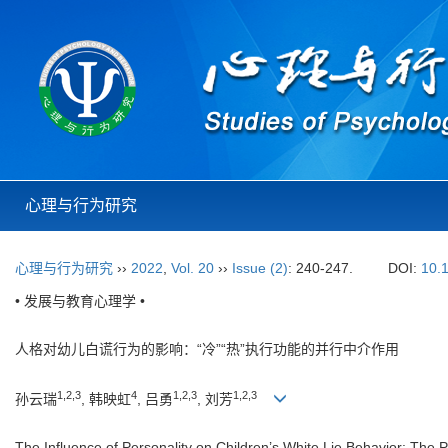
心理与行为研究
心理与行为研究
››
2022
,
Vol. 20
››
Issue (2)
: 240-247.
DOI:
10.
• 发展与教育心理学 •
人格对幼儿白谎行为的影响：“冷”“热”执行功能的并行中介作用
1,2,3
4
1,2,3
1,2,3
孙云瑞
, 韩映虹
, 吕勇
, 刘芳
The Influence of Personality on Children’s White Lie Behavior: The P