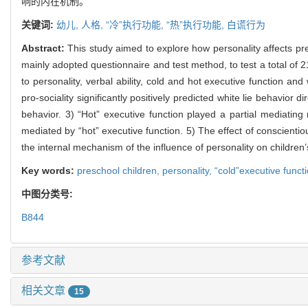
响的内在机制。
关键词:
幼儿,
人格,
“冷”执行功能,
“热”执行功能,
白谎行为
Abstract:
This study aimed to explore how personality affects pre
mainly adopted questionnaire and test method, to test a total of 2
to personality, verbal ability, cold and hot executive function and 
pro-sociality significantly positively predicted white lie behavior d
behavior. 3) “Hot” executive function played a partial mediating 
mediated by “hot” executive function. 5) The effect of conscientio
the internal mechanism of the influence of personality on children’
Key words:
preschool children,
personality,
“cold”executive funct
中图分类号:
B844
参考文献
相关文章
15