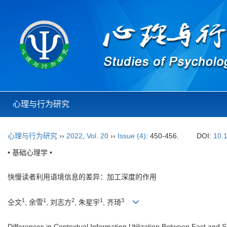
心理与行为研究
心理与行为研究
››
2022
,
Vol. 20
››
Issue (4)
: 450-456.
DOI:
10.
• 基础心理学 •
快慢读者利用语境信息的差异：加工深度的作用
1
1
2
1
3
仝文
, 余雪
, 刘志方
, 朱星宇
, 齐琦
Differences in Contextual Information Utilization Between Fast and