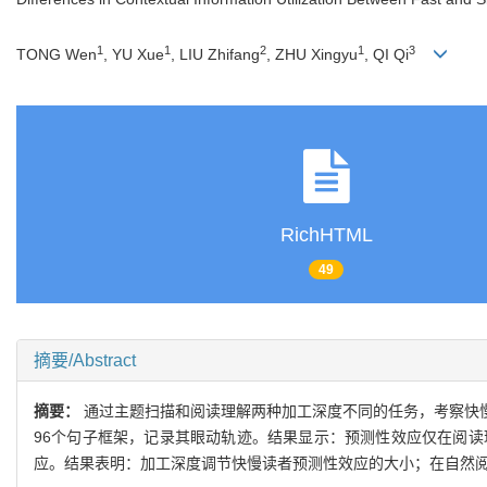
1
1
2
1
3
TONG Wen
, YU Xue
, LIU Zhifang
, ZHU Xingyu
, QI Qi
RichHTML
49
摘要/Abstract
摘要：
通过主题扫描和阅读理解两种加工深度不同的任务，考察快
96个句子框架，记录其眼动轨迹。结果显示：预测性效应仅在阅
应。结果表明：加工深度调节快慢读者预测性效应的大小；在自然