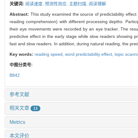
关键词:
阅读速度,
预测性效应,
主题扫描,
阅读理解
Abstract:
This study examined the source of predictability effect
reading comprehension) with different processing depths. Partic
their eye movements were recorded by an eye tracker. The result
predictive effect in the early stage while slow readers showing pr
fast and slow readers. In addition, during natural reading, the pre
Key words:
reading speed,
word predictability effect,
topic scann
中图分类号:
B842
参考文献
相关文章
13
Metrics
本文评价