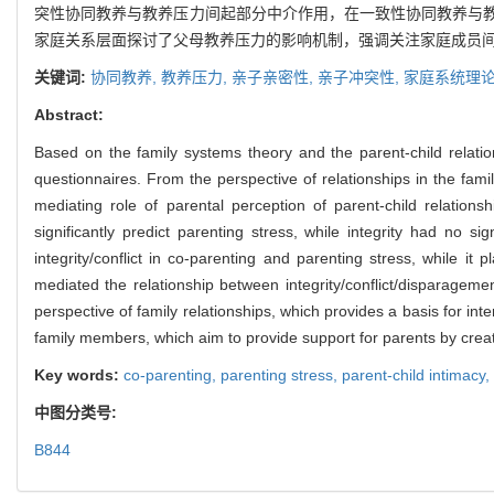
突性协同教养与教养压力间起部分中介作用，在一致性协同教养与
家庭关系层面探讨了父母教养压力的影响机制，强调关注家庭成员
关键词:
协同教养,
教养压力,
亲子亲密性,
亲子冲突性,
家庭系统理
Abstract:
Based on the family systems theory and the parent-child relatio
questionnaires. From the perspective of relationships in the fam
mediating role of parental perception of parent-child relations
significantly predict parenting stress, while integrity had no si
integrity/conflict in co-parenting and parenting stress, while it 
mediated the relationship between integrity/conflict/disparagem
perspective of family relationships, which provides a basis for i
family members, which aim to provide support for parents by creat
Key words:
co-parenting,
parenting stress,
parent-child intimacy,
中图分类号:
B844