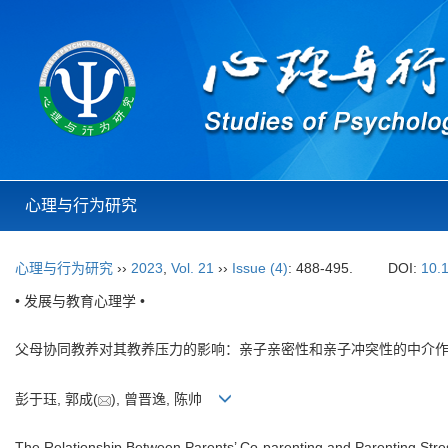
心理与行为研究
心理与行为研究
››
2023
,
Vol. 21
››
Issue (4)
: 488-495.
DOI:
10.
• 发展与教育心理学 •
父母协同教养对其教养压力的影响：亲子亲密性和亲子冲突性的中介
彭于珏, 郭成(
), 曾晋逸, 陈帅
The Relationship Between Parents’ Co-parenting and Parenting Stress