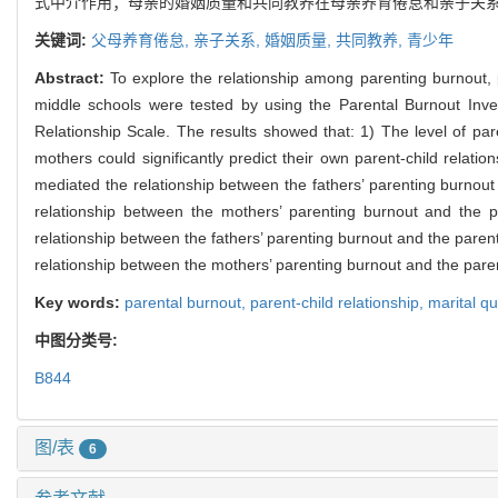
式中介作用；母亲的婚姻质量和共同教养在母亲养育倦怠和亲子关
关键词:
父母养育倦怠,
亲子关系,
婚姻质量,
共同教养,
青少年
Abstract:
To explore the relationship among parenting burnout, p
middle schools were tested by using the Parental Burnout Inve
Relationship Scale. The results showed that: 1) The level of par
mothers could significantly predict their own parent-child relatio
mediated the relationship between the fathers’ parenting burnout 
relationship between the mothers’ parenting burnout and the par
relationship between the fathers’ parenting burnout and the parent-
relationship between the mothers’ parenting burnout and the parent
Key words:
parental burnout,
parent-child relationship,
marital qu
中图分类号:
B844
图/表
6