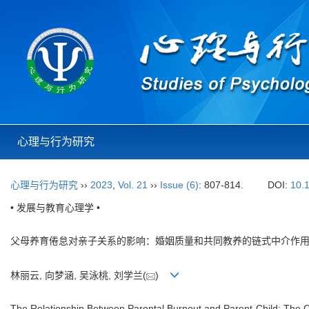
心理与行为研究
心理与行为研究
››
2023
,
Vol. 21
››
Issue (6)
: 807-814.
DOI:
10.
• 发展与教育心理学 •
父母养育倦怠对亲子关系的影响：婚姻质量和共同教养的链式中介作
林丽云, 向梦涵, 吴泳桃, 刘学兰(
)
The Relationship Between Parental Burnout and Parent-Child: The Ch