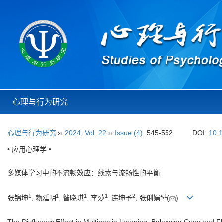
心理与行为研究
心理与行为研究
››
2024
,
Vol. 22
››
Issue (4)
: 545-552.
DOI:
10.
• 应用心理学 •
多媒体学习中的不流畅效应：线索与流畅性的平衡
1
1
1
1
2
,
1
张锦坤
, 赖廷明
, 昝晓琪
, 李莎
, 连坤予
, 张俐娟*
(
)
The Disfluency Effect in Multimedia Learning: Balancing Cues and F