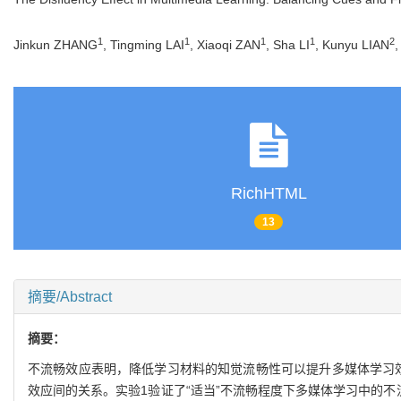
1
1
1
1
2
Jinkun ZHANG
, Tingming LAI
, Xiaoqi ZAN
, Sha LI
, Kunyu LIAN
,
RichHTML
13
摘要/Abstract
摘要：
不流畅效应表明，降低学习材料的知觉流畅性可以提升多媒体学习效
效应间的关系。实验1验证了“适当”不流畅程度下多媒体学习中的不