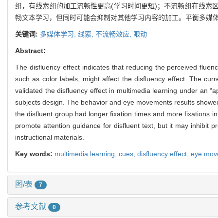
组，有线索组的加工流畅性更高(学习时间更短)；不流畅组在线索
畅文本学习，但同时可能会抑制对其他学习内容的加工。平衡多媒
关键词:
多媒体学习,
线索,
不流畅效应,
眼动
Abstract:
The disfluency effect indicates that reducing the perceived flue
such as color labels, might affect the disfluency effect. The cu
validated the disfluency effect in multimedia learning under an “a
subjects design. The behavior and eye movements results showed th
the disfluent group had longer fixation times and more fixations 
promote attention guidance for disfluent text, but it may inhibit 
instructional materials.
Key words:
multimedia learning,
cues,
disfluency effect,
eye mov
图/表
7
参考文献
0