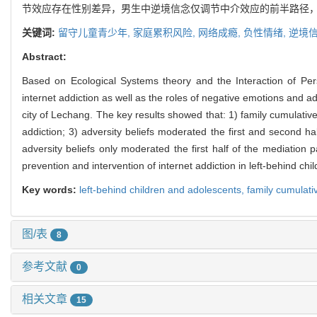
节效应存在性别差异，男生中逆境信念仅调节中介效应的前半路径
关键词:
留守儿童青少年,
家庭累积风险,
网络成瘾,
负性情绪,
逆境
Abstract:
Based on Ecological Systems theory and the Interaction of Pers
internet addiction as well as the roles of negative emotions and ad
city of Lechang. The key results showed that: 1) family cumulative 
addiction; 3) adversity beliefs moderated the first and second ha
adversity beliefs only moderated the first half of the mediation 
prevention and intervention of internet addiction in left-behind ch
Key words:
left-behind children and adolescents,
family cumulati
图/表
8
参考文献
0
相关文章
15