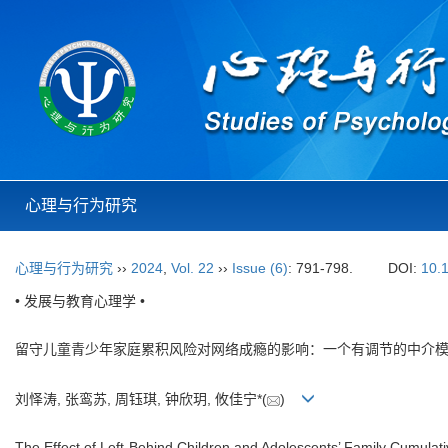
心理与行为研究
心理与行为研究
››
2024
,
Vol. 22
››
Issue (6)
: 791-798.
DOI:
10.
• 发展与教育心理学 •
留守儿童青少年家庭累积风险对网络成瘾的影响：一个有调节的中介
刘怿涛, 张鸾苏, 周钰琪, 钟欣玥, 攸佳宁*(
)
The Effect of Left-Behind Children and Adolescents’ Family Cumulat