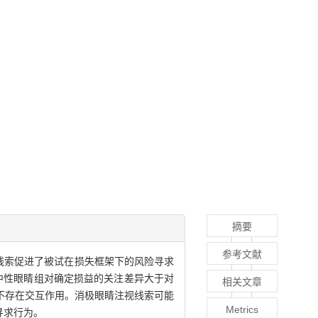
摘要
参考文献
线索促进了被试在损失框架下的风险寻求
中性眼睛组对确定损益的关注差异大于对
相关文章
不存在交互作用。消极眼睛注视线索可能
Metrics
寻求行为。