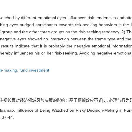
tched by different emotional eyes influences risk tendencies and attent
ing eyes nudged participants towards risk-seeking behaviors in the 
ol group and the other three groups on the risk-seeking tendency. 2) T
y negative eyes showed no interaction between the frame type and the 
results indicate that it is probably the negative emotional informat
 thereby influences his or her risk-seeking. Avoiding negative emotional
ion-making,
fund investment
注视线索对经济领域风险决策的影响：基于框架效应范式[J]. 心理与行为研究, 2022
Huamao. Influence of Being Watched on Risky Decision-Making in Fund
: 37-44.