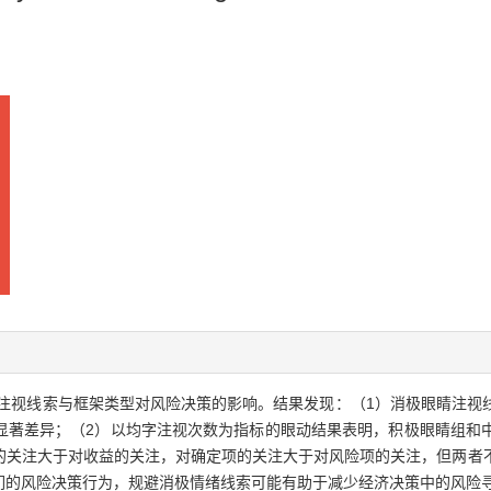
注视线索与框架类型对风险决策的影响。结果发现：（1）消极眼睛注视
显著差异；（2）以均字注视次数为指标的眼动结果表明，积极眼睛组和
的关注大于对收益的关注，对确定项的关注大于对风险项的关注，但两者
们的风险决策行为，规避消极情绪线索可能有助于减少经济决策中的风险