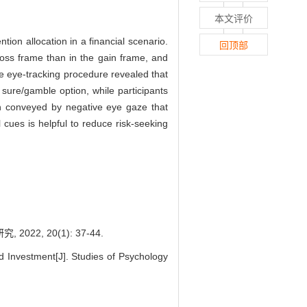
本文评价
ion allocation in a financial scenario.
回顶部
loss frame than in the gain frame, and
he eye-tracking procedure revealed that
sure/gamble option, while participants
ion conveyed by negative eye gaze that
 cues is helpful to reduce risk-seeking
, 20(1): 37-44.
 Investment[J]. Studies of Psychology