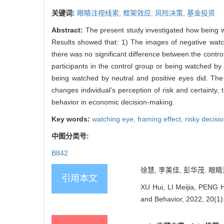
关键词:
眼睛注视线索,
框架效应,
风险决策,
基金投资
Abstract:
The present study investigated how being wa
Results showed that: 1) The images of negative watch
there was no significant difference between the contr
participants in the control group or being watched b
being watched by neutral and positive eyes did. The 
changes individual’s perception of risk and certainty,
behavior in economic decision-making.
Key words:
watching eye,
framing effect,
risky decis
中图分类号:
B842
徐慧, 李美佳, 彭华茂. 眼睛
引用本文
XU Hui, LI Meijia, PENG 
and Behavior, 2022, 20(1)