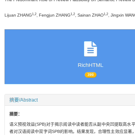
1
,
2
1
,
2
1
,
2
Lijuan ZHANG
, Fengjun ZHANG
, Sainan ZHAO
, Jingxin WA
RichHTML
399
摘要/Abstract
摘要：
语义预视效益(SPB)对于揭示阅读中读者能否从副中央凹提取高
者对汉语阅读中双字词SPB的影响。结果发现，合理性主效应显著