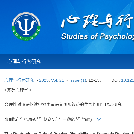
心理与行为研究
心理与行为研究
››
2023
,
Vol. 21
››
Issue (1)
: 12-19.
DOI:
10.121
• 基础心理学 •
合理性对汉语阅读中双字词语义预视效益的优势作用：眼动研究
1
,
2
1
,
2
1
,
2
1
,
2
,
3
,
张俐娟
, 张凤筠
, 赵赛男
, 王敬欣
*(
)
The Predominant Role of Preview Plausibility on Semantic Preview