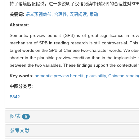
持了语境匹配假说，进一步说明了汉语阅读中预视词的合理性对SP
关键词:
语义预视效益,
合理性,
汉语阅读,
眼动
Abstract:
Semantic preview benefit (SPB) is of great significance in re
mechanism of SPB in reading research is still controversial. Thi
target words on the SPB of Chinese two-character words. We observed
shorter in the plausible preview condition than in the implausible
between the two variables. These findings support the contextual 
Key words:
semantic preview benefit,
plausibility,
Chinese readin
中图分类号:
B842
图/表
5
参考文献