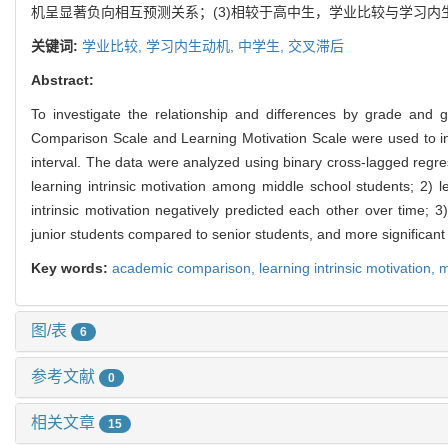
机呈显著负向相互预测关系；(3)相较于高中生，学业比较与学习
关键词:
学业比较,
学习内生动机,
中学生,
交叉滞后
Abstract:
To investigate the relationship and differences by grade and
Comparison Scale and Learning Motivation Scale were used to inv
interval. The data were analyzed using binary cross-lagged regre
learning intrinsic motivation among middle school students; 2) 
intrinsic motivation negatively predicted each other over time
junior students compared to senior students, and more significant i
Key words:
academic comparison,
learning intrinsic motivation,
m
图/表
6
参考文献
0
相关文章
15