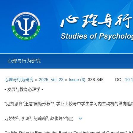
心理与行为研究
心理与行为研究
››
2025
,
Vol. 23
››
Issue (3)
: 338-345.
DOI:
10.
• 发展与教育心理学 •
“见贤思齐”还是“自惭形秽”？学业比较与中学生学习内生动机的纵向追
1
2
3
,
4
万娇娇
, 李玲
, 纪莉莉
, 赵俊峰*
(
)
Do We Strive to Emulate the Best or Feel Ashamed of Ourselves? A 