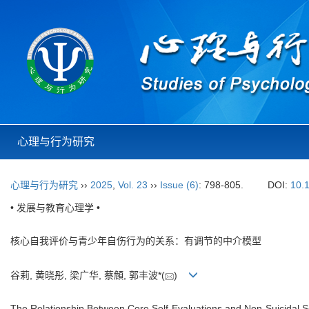
心理与行为研究
心理与行为研究
››
2025
,
Vol. 23
››
Issue (6)
: 798-805.
DOI:
10.
• 发展与教育心理学 •
核心自我评价与青少年自伤行为的关系：有调节的中介模型
谷莉, 黄晓彤, 梁广华, 蔡頠, 郭丰波*(
)
The Relationship Between Core Self-Evaluations and Non-Suicidal Se