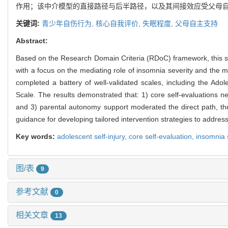
作用；该中介模型的直接路径与后半路径，以及其间接效应受父母
关键词:
青少年自伤行为,
核心自我评价,
失眠程度,
父母自主支持
Abstract:
Based on the Research Domain Criteria (RDoC) framework, this stud
with a focus on the mediating role of insomnia severity and the 
completed a battery of well-validated scales, including the Ad
Scale. The results demonstrated that: 1) core self-evaluations n
and 3) parental autonomy support moderated the direct path, the
guidance for developing tailored intervention strategies to addres
Key words:
adolescent self-injury,
core self-evaluation,
insomnia 
图/表
9
参考文献
0
相关文章
13