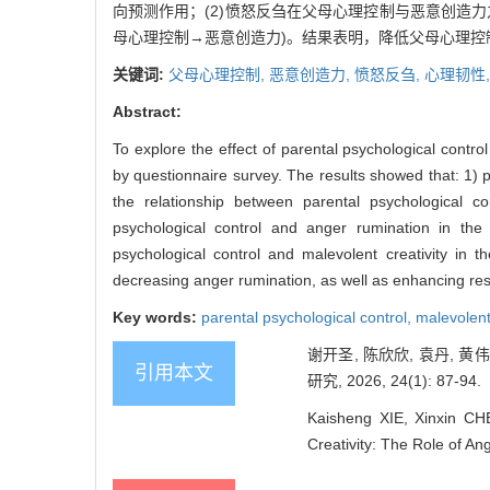
向预测作用；(2)愤怒反刍在父母心理控制与恶意创造力
母心理控制→恶意创造力)。结果表明，降低父母心理
关键词:
父母心理控制,
恶意创造力,
愤怒反刍,
心理韧性
Abstract:
To explore the effect of parental psychological contr
by questionnaire survey. The results showed that: 1) pa
the relationship between parental psychological con
psychological control and anger rumination in the i
psychological control and malevolent creativity in t
decreasing anger rumination, as well as enhancing resi
Key words:
parental psychological control,
malevolent 
谢开圣, 陈欣欣, 袁丹,
引用本文
研究, 2026, 24(1): 87-94.
Kaisheng XIE, Xinxin CH
Creativity: The Role of An