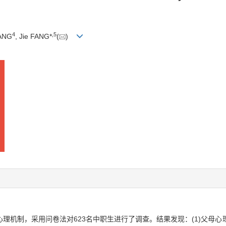
4
,
5
UANG
, Jie FANG*
(
)
理机制，采用问卷法对623名中职生进行了调查。结果发现：(1)父母