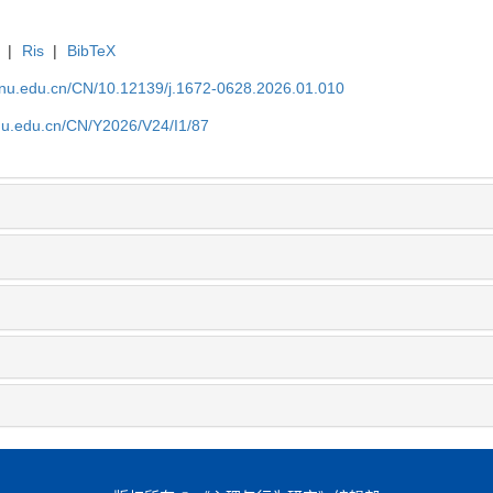
|
Ris
|
BibTeX
tjnu.edu.cn/CN/10.12139/j.1672-0628.2026.01.010
jnu.edu.cn/CN/Y2026/V24/I1/87