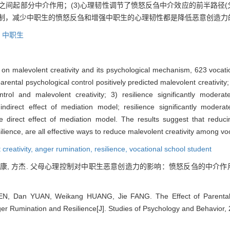
之间起部分中介作用；(3)心理韧性调节了愤怒反刍中介效应的前半路径(
控制，减少中职生的愤怒反刍和增强中职生的心理韧性都是降低恶意创造力
,
中职生
ol on malevolent creativity and its psychological mechanism, 623 vocat
rental psychological control positively predicted malevolent creativity
trol and malevolent creativity; 3) resilience significantly modera
ndirect effect of mediation model; resilience significantly modera
he direct effect of mediation model. The results suggest that reduc
lience, are all effective ways to reduce malevolent creativity among vo
creativity,
anger rumination,
resilience,
vocational school student
 黄伟康, 方杰. 父母心理控制对中职生恶意创造力的影响：愤怒反刍的中介作
EN, Dan YUAN, Weikang HUANG, Jie FANG. The Effect of Parental 
ger Rumination and Resilience[J]. Studies of Psychology and Behavior, 