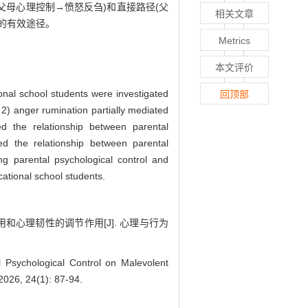
父母心理控制→愤怒反刍)和直接路径(父
相关文章
的有效途径。
Metrics
本文评价
ional school students were investigated
回顶部
; 2) anger rumination partially mediated
ted the relationship between parental
ted the relationship between parental
ing parental psychological control and
cational school students.
用和心理韧性的调节作用[J]. 心理与行为
Psychological Control on Malevolent
2026, 24(1): 87-94.