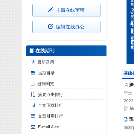
主编在线审稿
编辑在线办公
在线期刊
最新录用
当期目录
基础
过刊浏览
媒
李士一
摘要点击排行
2022,
全文下载排行
摘
文章引用排行
现
E-mail Alert
陈相霖