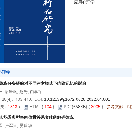
应用心理学
心理学
体多任务经验对不同注意模式下内隐记忆的影响
, 谢岩枫, 赵光, 白学军
 20(
4
): 433-440. DOI:
10.12139/j.1672-0628.2022.04.001
要
(
1313
)
HTML
(
104
)
PDF
(658KB) (
3005
)
参考文献
|
相
实场景典型空间位置关系客体的解码效应
, 张军恒, 晏碧华