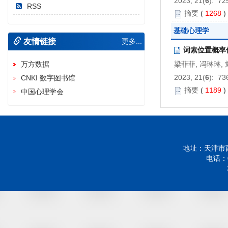
2023, 21(
6
): 72
RSS
摘要
(
1268
基础心理学
友情链接
更多...
词素位置概率
万方数据
梁菲菲, 冯琳琳, 
2023, 21(
6
): 73
CNKI 数字图书馆
摘要
(
1189
中国心理学会
汉语“N的V”
于秒, 王文娣, 
2023, 21(
6
): 74
地址：天津市西
摘要
(
849
)
电话：02
准确性提示降
陈婉婷, 张逸飞,
2023, 21(
6
): 75
摘要
(
1121
项目区分度指