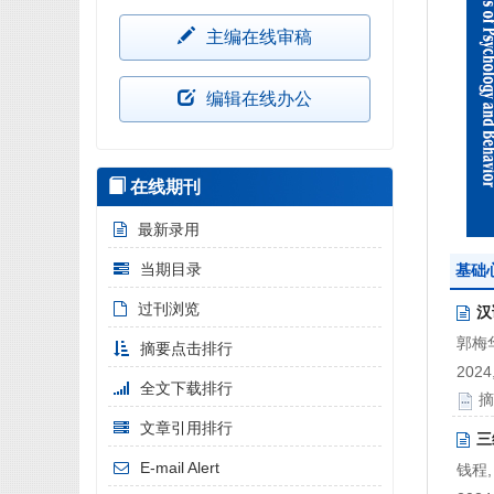
主编在线审稿
编辑在线办公
在线期刊
最新录用
当期目录
基础
过刊浏览
汉
郭梅华
摘要点击排行
2024,
全文下载排行
摘
文章引用排行
三
E-mail Alert
钱程,