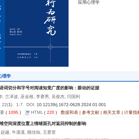
应用心理学
心理学
语词切分和字号对阅读知觉广度的影响：眼动的证据
, 兰泽波, 巫金根, 李赛男, 吴俊杰, 闫国利
 22(
1
): 1-7. DOI:
10.12139/j.1672-0628.2024.01.001
要
(
1095
)
HTML
(
220
)
数据和表
|
参考文献
|
相关文章
|
计量指
维空间深度位置上情绪面孔对返回抑制的影响
 赵越, 牛溪溪, 顾佳灿, 王爱君