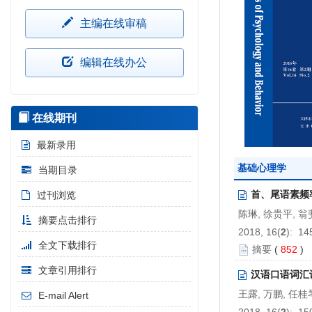
主编在线审稿
编辑在线办公
在线期刊
最新录用
基础心理学
当期目录
首、尾语素频
过刊浏览
陈琳, 徐贵平, 
摘要点击排行
2018, 16(
2
): 14
全文下载排行
摘要
(
852
)
文章引用排行
汉语口语词汇
王露, 万鹏, 任桂
E-mail Alert
2018, 16(
2
): 15