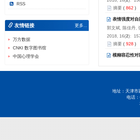
RSS
摘要
(
862
)
表情强度对自
友情链接
更多...
郭文斌, 陈佳丹,
2018, 16(
2
): 15
万方数据
摘要
(
928
)
CNKI 数字图书馆
模糊容忍性对
中国心理学会
汪招霞, 许磊, 刘
2018, 16(
2
): 16
摘要
(
616
)
成人空间视角
地址：天津市西
电话：02
左婷婷, 胡清芬
2018, 16(
2
): 17
摘要
(
764
)
具身的情绪调
鲍婧, 傅纳